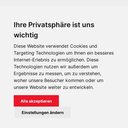
Ihre Privatsphäre ist uns
KIRCHE IN NOT - Österreich
Weimarer Straße 104/3
wichtig
1190 Wien
Diese Website verwendet Cookies und
kin@kircheinnot.at
Targeting Technologien um Ihnen ein besseres
Internet-Erlebnis zu ermöglichen. Diese
Technologien nutzen wir außerdem um
KIN weltweit
Ergebnisse zu messen, um zu verstehen,
woher unsere Besucher kommen oder um
unsere Website weiter zu entwickeln.
Alle akzeptieren
KIRCHE IN NOT - Österreich
Einstellungen ändern
Kontakt
Impressum
Datenschutz
Onlinespenderportal
Spendenkonto: AT71 2011 1827 6701 0600