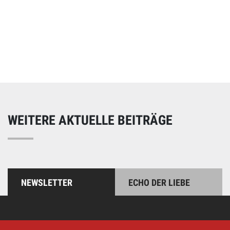
Online spenden
Unterstützen Sie unsere Arbeit mit einer Spende – schnell
und einfach online!
WEITERE AKTUELLE BEITRÄGE
NEWSLETTER
ECHO DER LIEBE