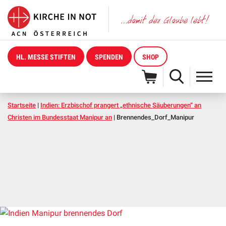
HL. MESSE STIFTEN
SPENDEN
SHOP
Startseite
|
Indien: Erzbischof prangert „ethnische Säuberungen“ an
Christen im Bundesstaat Manipur an
|
Brennendes_Dorf_Manipur