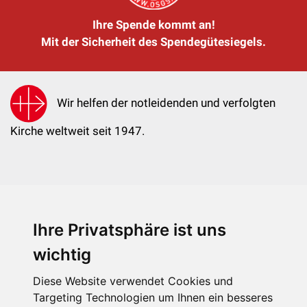
Ihre Spende kommt an!
Mit der Sicherheit des Spendegütesiegels.
Wir helfen der notleidenden und verfolgten
Kirche weltweit seit 1947.
Ihre Privatsphäre ist uns
KIRCHE IN NOT - Österreich
Weimarer Straße 104/3
wichtig
1190 Wien
Diese Website verwendet Cookies und
kin@kircheinnot.at
Targeting Technologien um Ihnen ein besseres