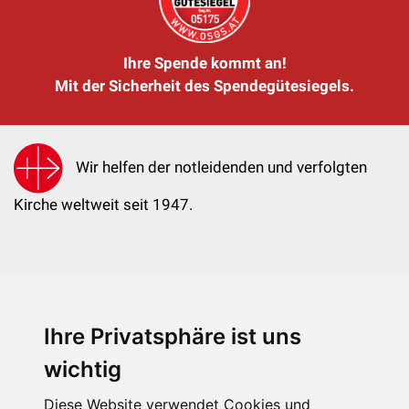
Ihre Spende kommt an!
Mit der Sicherheit des Spendegütesiegels.
Wir helfen der notleidenden und verfolgten
Kirche weltweit seit 1947.
Ihre Privatsphäre ist uns
KIRCHE IN NOT - Österreich
Weimarer Straße 104/3
wichtig
1190 Wien
Diese Website verwendet Cookies und