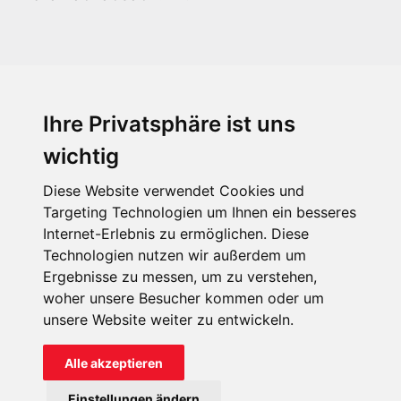
Ihre Privatsphäre ist uns
KIRCHE IN NOT - Österreich
Weimarer Straße 104/3
wichtig
1190 Wien
Diese Website verwendet Cookies und
kin@kircheinnot.at
Targeting Technologien um Ihnen ein besseres
Internet-Erlebnis zu ermöglichen. Diese
Technologien nutzen wir außerdem um
KIN weltweit
Ergebnisse zu messen, um zu verstehen,
woher unsere Besucher kommen oder um
unsere Website weiter zu entwickeln.
Alle akzeptieren
KIRCHE IN NOT - Österreich
Einstellungen ändern