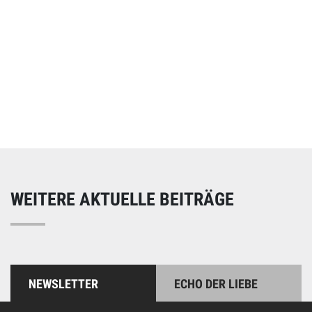
Online spenden
Unterstützen Sie unsere Arbeit mit einer Spende – schnell
und einfach online!
WEITERE AKTUELLE BEITRÄGE
NEWSLETTER
ECHO DER LIEBE