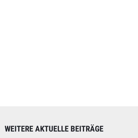
Online spenden
Unterstützen Sie unsere Arbeit mit einer Spende – schnell
und einfach online!
WEITERE AKTUELLE BEITRÄGE