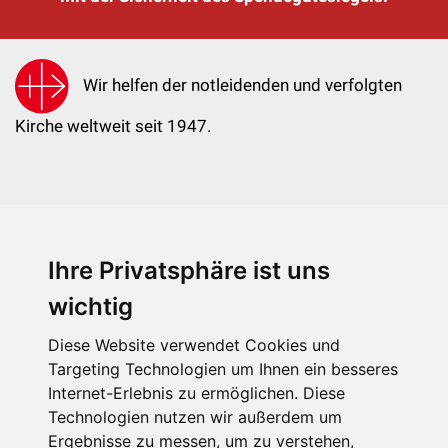
Wir helfen der notleidenden und verfolgten
Kirche weltweit seit 1947.
Ihre Privatsphäre ist uns
KIRCHE IN NOT - Österreich
Weimarer Straße 104/3
wichtig
1190 Wien
Diese Website verwendet Cookies und
kin@kircheinnot.at
Targeting Technologien um Ihnen ein besseres
Internet-Erlebnis zu ermöglichen. Diese
Technologien nutzen wir außerdem um
KIN weltweit
Ergebnisse zu messen, um zu verstehen,