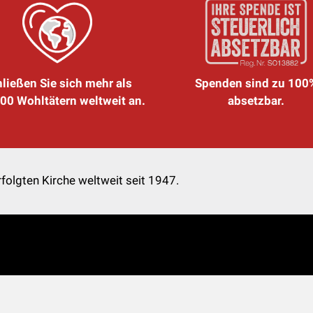
ließen Sie sich mehr als
Spenden sind zu 100
00 Wohltätern weltweit an.
absetzbar.
folgten Kirche weltweit seit 1947.