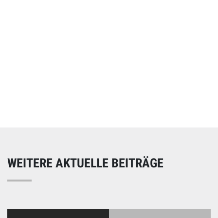
Online spenden
Unterstützen Sie unsere Arbeit mit einer Spende – schnell
und einfach online!
WEITERE AKTUELLE BEITRÄGE