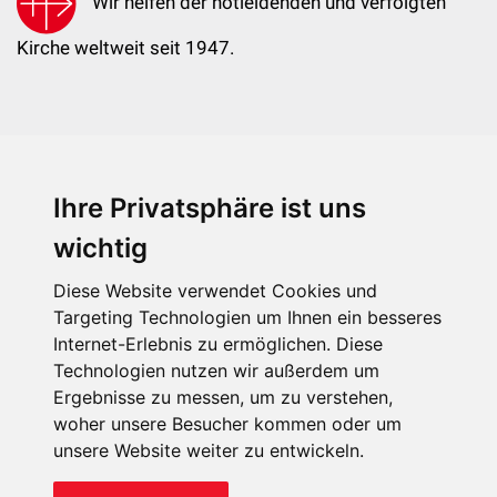
Wir helfen der notleidenden und verfolgten
Kirche weltweit seit 1947.
Ihre Privatsphäre ist uns
KIRCHE IN NOT - Österreich
Weimarer Straße 104/3
wichtig
1190 Wien
Diese Website verwendet Cookies und
kin@kircheinnot.at
Targeting Technologien um Ihnen ein besseres
Internet-Erlebnis zu ermöglichen. Diese
Technologien nutzen wir außerdem um
KIN weltweit
Ergebnisse zu messen, um zu verstehen,
woher unsere Besucher kommen oder um
unsere Website weiter zu entwickeln.