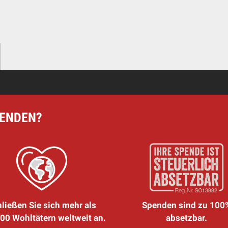
PENDEN?
ließen Sie sich mehr als
Spenden sind zu 100
00 Wohltätern weltweit an.
absetzbar.