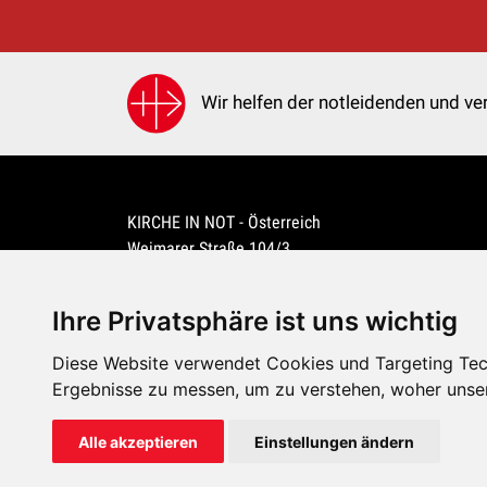
Wir helfen der notleidenden und ver
KIRCHE IN NOT - Österreich
Weimarer Straße 104/3
1190 Wien
kin@kircheinnot.at
Ihre Privatsphäre ist uns wichtig
Diese Website verwendet Cookies und Targeting Tech
KIN weltweit
Ergebnisse zu messen, um zu verstehen, woher unse
Alle akzeptieren
Einstellungen ändern
KIRCHE IN NOT - Österreich