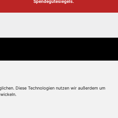
Spendegütesiegels.
glichen. Diese Technologien nutzen wir außerdem um
wickeln.
erportal
Spendenkonto: AT71 2011 1827 6701 0600