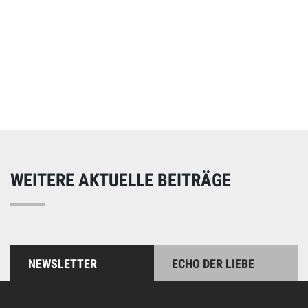
Online spenden
Unterstützen Sie unsere Arbeit mit einer Spende – schnell
und einfach online!
WEITERE AKTUELLE BEITRÄGE
NEWSLETTER
ECHO DER LIEBE