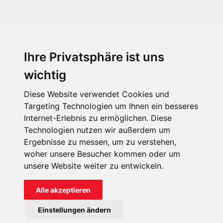
Ihre Privatsphäre ist uns
KIRCHE IN NOT - Österreich
Weimarer Straße 104/3
wichtig
1190 Wien
Diese Website verwendet Cookies und
kin@kircheinnot.at
Targeting Technologien um Ihnen ein besseres
Internet-Erlebnis zu ermöglichen. Diese
Technologien nutzen wir außerdem um
KIN weltweit
Ergebnisse zu messen, um zu verstehen,
woher unsere Besucher kommen oder um
unsere Website weiter zu entwickeln.
Alle akzeptieren
KIRCHE IN NOT - Österreich
Einstellungen ändern
Kontakt
Impressum
Datenschutz
Onlinespenderportal