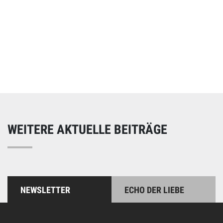
Online spenden
Unterstützen Sie unsere Arbeit mit einer Spende – schnell
und einfach online!
WEITERE AKTUELLE BEITRÄGE
NEWSLETTER
ECHO DER LIEBE