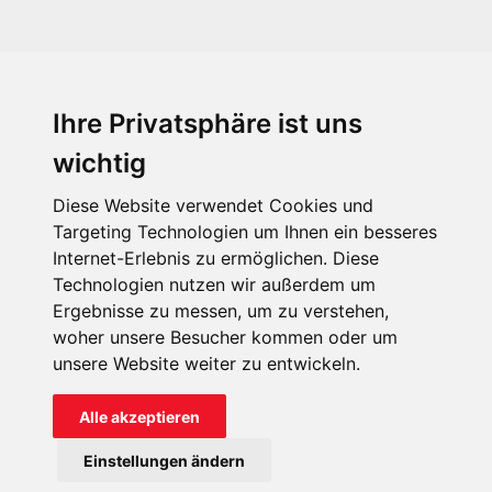
Ihre Privatsphäre ist uns
KIRCHE IN NOT - Österreich
Weimarer Straße 104/3
wichtig
1190 Wien
Diese Website verwendet Cookies und
kin@kircheinnot.at
Targeting Technologien um Ihnen ein besseres
Internet-Erlebnis zu ermöglichen. Diese
Technologien nutzen wir außerdem um
KIN weltweit
Ergebnisse zu messen, um zu verstehen,
woher unsere Besucher kommen oder um
unsere Website weiter zu entwickeln.
Alle akzeptieren
KIRCHE IN NOT - Österreich
Einstellungen ändern
Kontakt
Impressum
Datenschutz
Onlinespenderportal