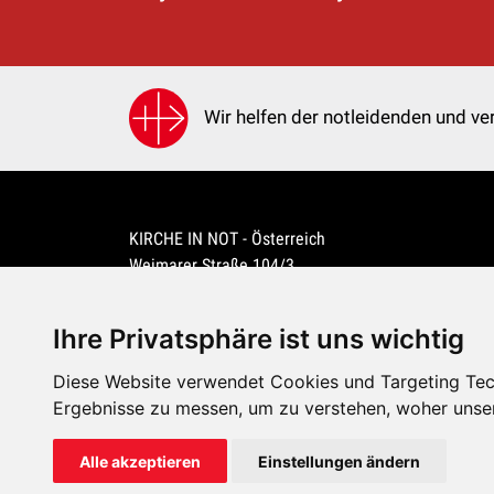
Wir helfen der notleidenden und ver
KIRCHE IN NOT - Österreich
Weimarer Straße 104/3
1190 Wien
kin@kircheinnot.at
Ihre Privatsphäre ist uns wichtig
Diese Website verwendet Cookies und Targeting Tech
KIN weltweit
Ergebnisse zu messen, um zu verstehen, woher unse
Alle akzeptieren
Einstellungen ändern