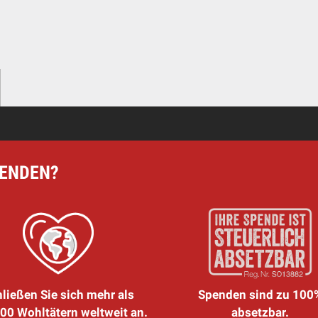
PENDEN?
ließen Sie sich mehr als
Spenden sind zu 100
00 Wohltätern weltweit an.
absetzbar.