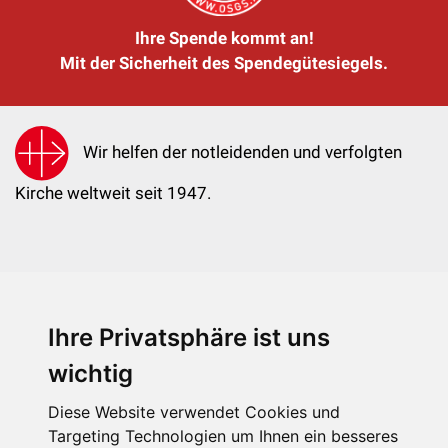
Ihre Spende kommt an!
Mit der Sicherheit des Spendegütesiegels.
Wir helfen der notleidenden und verfolgten
Kirche weltweit seit 1947.
Ihre Privatsphäre ist uns
KIRCHE IN NOT - Österreich
Weimarer Straße 104/3
wichtig
1190 Wien
Diese Website verwendet Cookies und
kin@kircheinnot.at
Targeting Technologien um Ihnen ein besseres