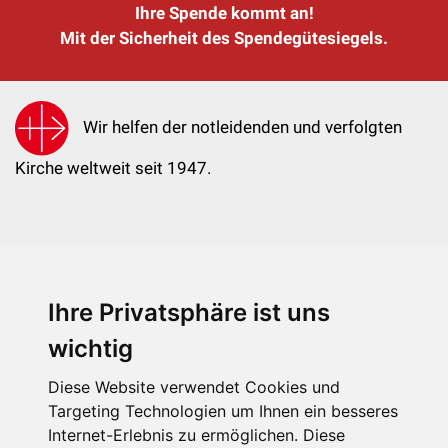
Ihre Spende kommt an!
Mit der Sicherheit des Spendegütesiegels.
Wir helfen der notleidenden und verfolgten
Kirche weltweit seit 1947.
Ihre Privatsphäre ist uns
KIRCHE IN NOT - Österreich
Weimarer Straße 104/3
wichtig
1190 Wien
Diese Website verwendet Cookies und
kin@kircheinnot.at
Targeting Technologien um Ihnen ein besseres
Internet-Erlebnis zu ermöglichen. Diese