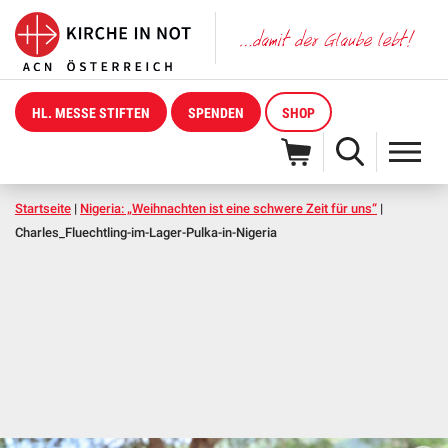
HL. MESSE STIFTEN
SPENDEN
SHOP
Startseite
|
Nigeria: „Weihnachten ist eine schwere Zeit für uns“
|
Charles_Fluechtling-im-Lager-Pulka-in-Nigeria