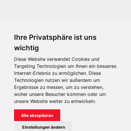
Ihre Privatsphäre ist uns
KIRCHE IN NOT - Österreich
Weimarer Straße 104/3
wichtig
1190 Wien
Diese Website verwendet Cookies und
kin@kircheinnot.at
Targeting Technologien um Ihnen ein besseres
Internet-Erlebnis zu ermöglichen. Diese
Technologien nutzen wir außerdem um
KIN weltweit
Ergebnisse zu messen, um zu verstehen,
woher unsere Besucher kommen oder um
unsere Website weiter zu entwickeln.
Alle akzeptieren
KIRCHE IN NOT - Österreich
Einstellungen ändern
Kontakt
Impressum
Datenschutz
Onlinespenderportal