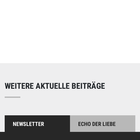
Online spenden
Unterstützen Sie unsere Arbeit mit einer Spende – schnell
und einfach online!
WEITERE AKTUELLE BEITRÄGE
NEWSLETTER
ECHO DER LIEBE