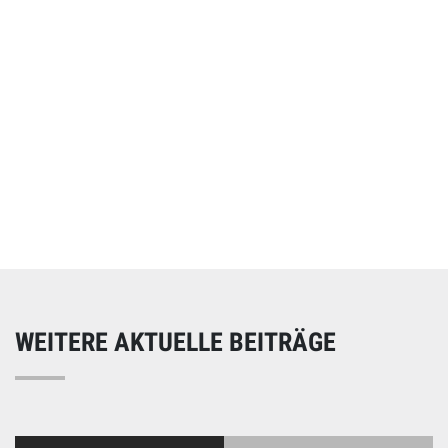
Online spenden
Unterstützen Sie unsere Arbeit mit einer Spende – schnell
und einfach online!
WEITERE AKTUELLE BEITRÄGE