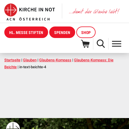
HL. MESSE STIFTEN
SPENDEN
SHOP
Startseite
|
Glauben
|
Glaubens-Kompass
|
Glaubens-Kompass: Die
Beichte
|
in-text-beichte-4