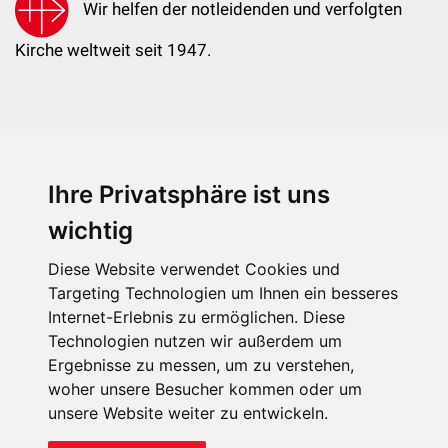
Wir helfen der notleidenden und verfolgten
Kirche weltweit seit 1947.
Ihre Privatsphäre ist uns
KIRCHE IN NOT - Österreich
Weimarer Straße 104/3
wichtig
1190 Wien
Diese Website verwendet Cookies und
kin@kircheinnot.at
Targeting Technologien um Ihnen ein besseres
Internet-Erlebnis zu ermöglichen. Diese
Technologien nutzen wir außerdem um
KIN weltweit
Ergebnisse zu messen, um zu verstehen,
woher unsere Besucher kommen oder um
unsere Website weiter zu entwickeln.