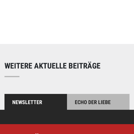
Online spenden
Unterstützen Sie unsere Arbeit mit einer Spende – schnell
und einfach online!
WEITERE AKTUELLE BEITRÄGE
NEWSLETTER
ECHO DER LIEBE