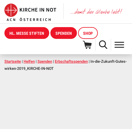
HL. MESSE STIFTEN
SPENDEN
SHOP
Startseite
|
Helfen
|
Spenden
|
Erbschaftsspenden
|
In-die-Zukunft-Gutes-
wirken-2019_KIRCHE-IN-NOT