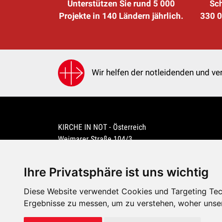
Unterstützen Sie rund 5 000
Sch
Projekte in 140 Ländern jährlich.
330 0
Wir helfen der notleidenden und ver
KIRCHE IN NOT - Österreich
Weimarer Straße 104/3
1190 Wien
kin@kircheinnot.at
Ihre Privatsphäre ist uns wichtig
Diese Website verwendet Cookies und Targeting Tech
KIN weltweit
Ergebnisse zu messen, um zu verstehen, woher unse