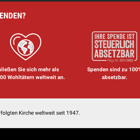
PENDEN?
ließen Sie sich mehr als
Spenden sind zu 100
00 Wohltätern weltweit an.
absetzbar.
folgten Kirche weltweit seit 1947.