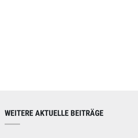
Online spenden
Unterstützen Sie unsere Arbeit mit einer Spende – schnell
und einfach online!
WEITERE AKTUELLE BEITRÄGE