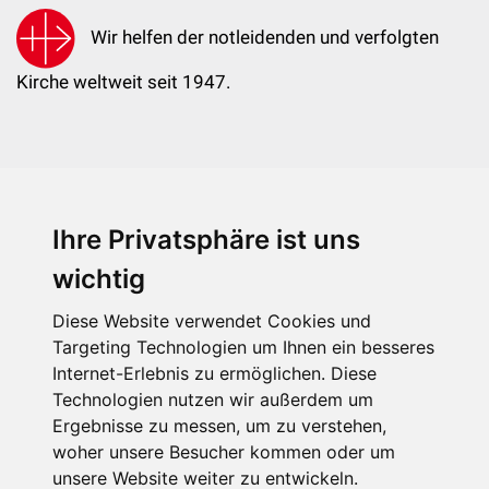
Wir helfen der notleidenden und verfolgten
Kirche weltweit seit 1947.
Ihre Privatsphäre ist uns
KIRCHE IN NOT - Österreich
Weimarer Straße 104/3
wichtig
1190 Wien
Diese Website verwendet Cookies und
kin@kircheinnot.at
Targeting Technologien um Ihnen ein besseres
Internet-Erlebnis zu ermöglichen. Diese
Technologien nutzen wir außerdem um
KIN weltweit
Ergebnisse zu messen, um zu verstehen,
woher unsere Besucher kommen oder um
unsere Website weiter zu entwickeln.