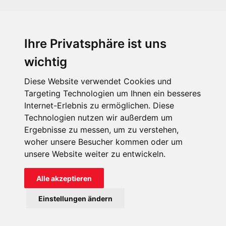
Ihre Privatsphäre ist uns
KIRCHE IN NOT - Österreich
Weimarer Straße 104/3
wichtig
1190 Wien
Diese Website verwendet Cookies und
kin@kircheinnot.at
Targeting Technologien um Ihnen ein besseres
Internet-Erlebnis zu ermöglichen. Diese
Technologien nutzen wir außerdem um
KIN weltweit
Ergebnisse zu messen, um zu verstehen,
woher unsere Besucher kommen oder um
unsere Website weiter zu entwickeln.
Alle akzeptieren
KIRCHE IN NOT - Österreich
Einstellungen ändern
Kontakt
Impressum
Datenschutz
Onlinespenderportal
Spendenkonto: AT71 2011 1827 6701 0600