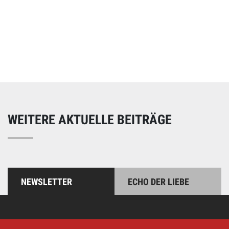
Online spenden
Unterstützen Sie unsere Arbeit mit einer Spende – schnell
und einfach online!
WEITERE AKTUELLE BEITRÄGE
NEWSLETTER
ECHO DER LIEBE