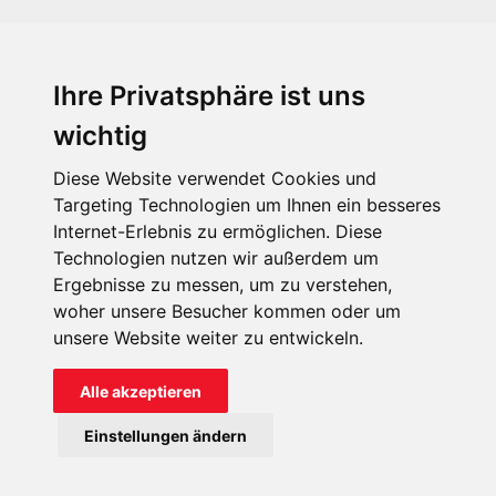
Ihre Privatsphäre ist uns
KIRCHE IN NOT - Österreich
Weimarer Straße 104/3
wichtig
1190 Wien
Diese Website verwendet Cookies und
kin@kircheinnot.at
Targeting Technologien um Ihnen ein besseres
Internet-Erlebnis zu ermöglichen. Diese
Technologien nutzen wir außerdem um
KIN weltweit
Ergebnisse zu messen, um zu verstehen,
woher unsere Besucher kommen oder um
unsere Website weiter zu entwickeln.
Alle akzeptieren
KIRCHE IN NOT - Österreich
Einstellungen ändern
Kontakt
Impressum
Datenschutz
Onlinespenderportal
Spendenkonto: AT71 2011 1827 6701 0600