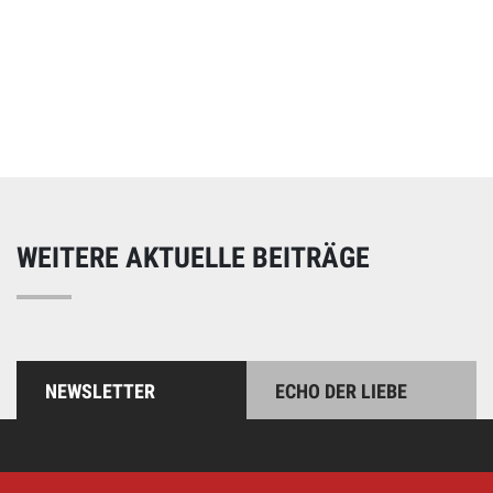
Online spenden
Unterstützen Sie unsere Arbeit mit einer Spende – schnell
und einfach online!
WEITERE AKTUELLE BEITRÄGE
NEWSLETTER
ECHO DER LIEBE