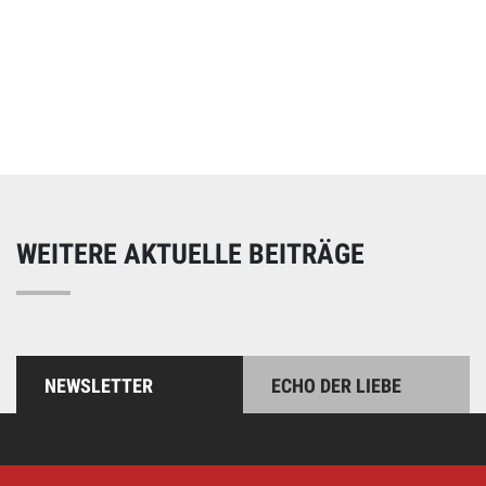
Online spenden
Unterstützen Sie unsere Arbeit mit einer Spende – schnell
und einfach online!
WEITERE AKTUELLE BEITRÄGE
NEWSLETTER
ECHO DER LIEBE