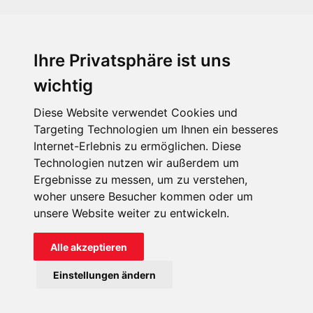
Ihre Privatsphäre ist uns
KIRCHE IN NOT - Österreich
Weimarer Straße 104/3
wichtig
1190 Wien
Diese Website verwendet Cookies und
kin@kircheinnot.at
Targeting Technologien um Ihnen ein besseres
Internet-Erlebnis zu ermöglichen. Diese
Technologien nutzen wir außerdem um
KIN weltweit
Ergebnisse zu messen, um zu verstehen,
woher unsere Besucher kommen oder um
unsere Website weiter zu entwickeln.
Alle akzeptieren
KIRCHE IN NOT - Österreich
Einstellungen ändern
Kontakt
Impressum
Datenschutz
Onlinespenderportal
Spendenkonto: AT71 2011 1827 6701 0600