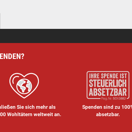
PENDEN?
ließen Sie sich mehr als
Spenden sind zu 100
00 Wohltätern weltweit an.
absetzbar.