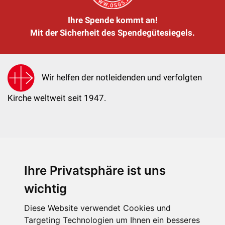
Ihre Spende kommt an!
Mit der Sicherheit des Spendegütesiegels.
Wir helfen der notleidenden und verfolgten
Kirche weltweit seit 1947.
Ihre Privatsphäre ist uns
KIRCHE IN NOT - Österreich
Weimarer Straße 104/3
wichtig
1190 Wien
Diese Website verwendet Cookies und
kin@kircheinnot.at
Targeting Technologien um Ihnen ein besseres