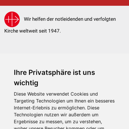
Wir helfen der notleidenden und verfolgten
Kirche weltweit seit 1947.
Ihre Privatsphäre ist uns
KIRCHE IN NOT - Österreich
Weimarer Straße 104/3
wichtig
1190 Wien
Diese Website verwendet Cookies und
kin@kircheinnot.at
Targeting Technologien um Ihnen ein besseres
Internet-Erlebnis zu ermöglichen. Diese
Technologien nutzen wir außerdem um
KIN weltweit
Ergebnisse zu messen, um zu verstehen,
woher unsere Besucher kommen oder um