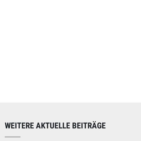
Online spenden
Unterstützen Sie unsere Arbeit mit einer Spende – schnell
und einfach online!
WEITERE AKTUELLE BEITRÄGE