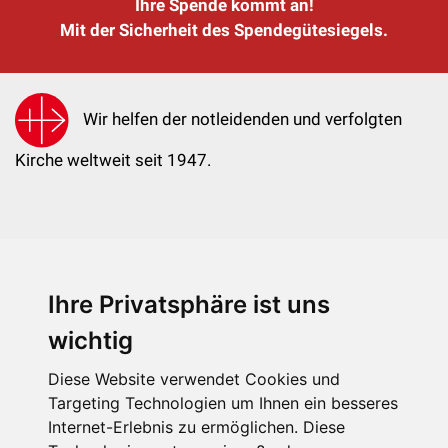
Ihre Spende kommt an!
Mit der Sicherheit des Spendegütesiegels.
Wir helfen der notleidenden und verfolgten
Kirche weltweit seit 1947.
Ihre Privatsphäre ist uns
KIRCHE IN NOT - Österreich
Weimarer Straße 104/3
wichtig
1190 Wien
Diese Website verwendet Cookies und
kin@kircheinnot.at
Targeting Technologien um Ihnen ein besseres
Internet-Erlebnis zu ermöglichen. Diese