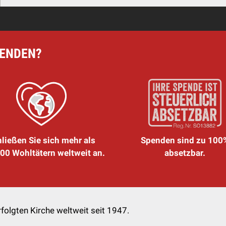
PENDEN?
ließen Sie sich mehr als
Spenden sind zu 100
00 Wohltätern weltweit an.
absetzbar.
folgten Kirche weltweit seit 1947.