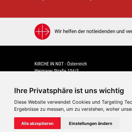
Wir helfen der notleidenden und ver
KIRCHE IN NOT - Österreich
Weimarer Straße 104/3
1190 Wien
kin@kircheinnot.at
Ihre Privatsphäre ist uns wichtig
Diese Website verwendet Cookies und Targeting Tech
KIN weltweit
Ergebnisse zu messen, um zu verstehen, woher unse
Alle akzeptieren
Einstellungen ändern