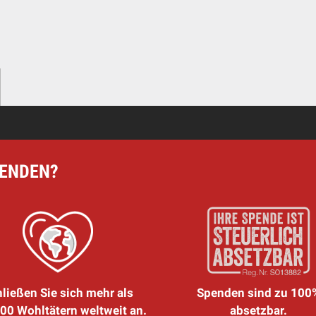
PENDEN?
ließen Sie sich mehr als
Spenden sind zu 100
00 Wohltätern weltweit an.
absetzbar.