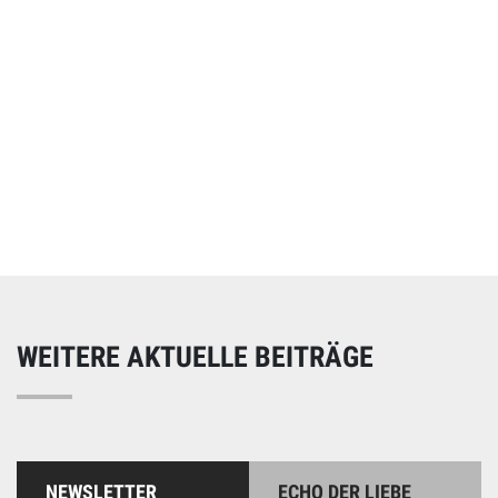
Online spenden
Unterstützen Sie unsere Arbeit mit einer Spende – schnell
und einfach online!
WEITERE AKTUELLE BEITRÄGE
NEWSLETTER
ECHO DER LIEBE