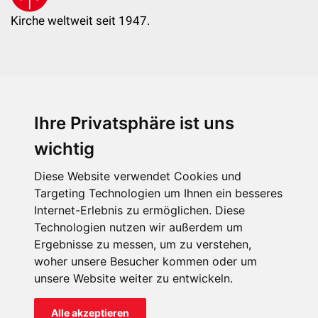
Kirche weltweit seit 1947.
Ihre Privatsphäre ist uns
KIRCHE IN NOT - Österreich
Weimarer Straße 104/3
wichtig
1190 Wien
Diese Website verwendet Cookies und
kin@kircheinnot.at
Targeting Technologien um Ihnen ein besseres
Internet-Erlebnis zu ermöglichen. Diese
Technologien nutzen wir außerdem um
KIN weltweit
Ergebnisse zu messen, um zu verstehen,
woher unsere Besucher kommen oder um
unsere Website weiter zu entwickeln.
Alle akzeptieren