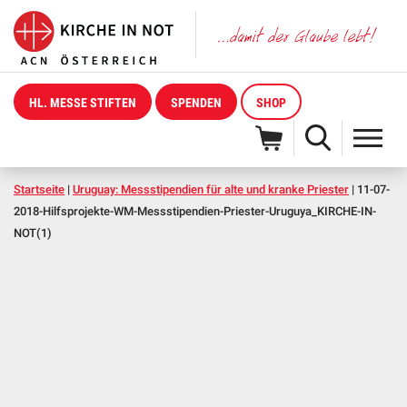
HL. MESSE STIFTEN
SPENDEN
SHOP
Startseite
|
Uruguay: Messstipendien für alte und kranke Priester
|
11-07-
2018-Hilfsprojekte-WM-Messstipendien-Priester-Uruguya_KIRCHE-IN-
NOT(1)