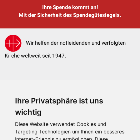
Ihre Spende kommt an!
Mit der Sicherheit des Spendegütesiegels.
Wir helfen der notleidenden und verfolgten
Kirche weltweit seit 1947.
Ihre Privatsphäre ist uns
KIRCHE IN NOT - Österreich
Weimarer Straße 104/3
wichtig
1190 Wien
Diese Website verwendet Cookies und
kin@kircheinnot.at
Targeting Technologien um Ihnen ein besseres
Internet-Erlebnis zu ermöglichen. Diese