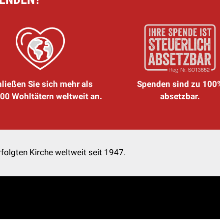
ließen Sie sich mehr als
Spenden sind zu 100
00 Wohltätern weltweit an.
absetzbar.
folgten Kirche weltweit seit 1947.