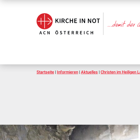
Startseite
|
Informieren
|
Aktuelles
|
Christen im Heiligen 