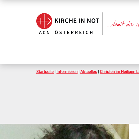
Startseite
|
Informieren
|
Aktuelles
|
Christen im Heiligen 