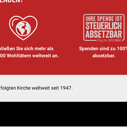
ließen Sie sich mehr als
Spenden sind zu 100
00 Wohltätern weltweit an.
absetzbar.
folgten Kirche weltweit seit 1947.