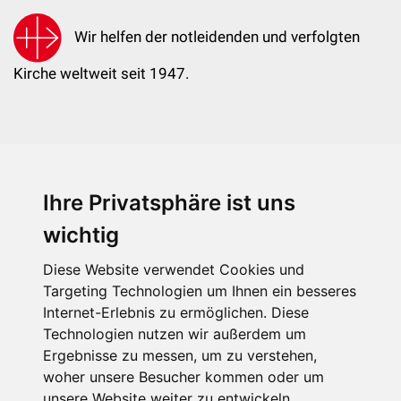
Wir helfen der notleidenden und verfolgten
Kirche weltweit seit 1947.
Ihre Privatsphäre ist uns
KIRCHE IN NOT - Österreich
Weimarer Straße 104/3
wichtig
1190 Wien
Diese Website verwendet Cookies und
kin@kircheinnot.at
Targeting Technologien um Ihnen ein besseres
Internet-Erlebnis zu ermöglichen. Diese
Technologien nutzen wir außerdem um
KIN weltweit
Ergebnisse zu messen, um zu verstehen,
woher unsere Besucher kommen oder um
unsere Website weiter zu entwickeln.