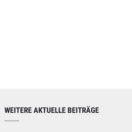
Online spenden
Unterstützen Sie unsere Arbeit mit einer Spende – schnell
und einfach online!
WEITERE AKTUELLE BEITRÄGE