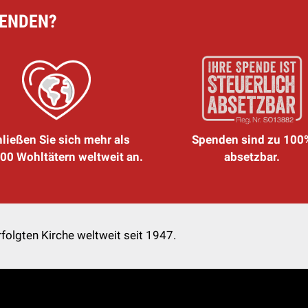
PENDEN?
ließen Sie sich mehr als
Spenden sind zu 100
00 Wohltätern weltweit an.
absetzbar.
folgten Kirche weltweit seit 1947.