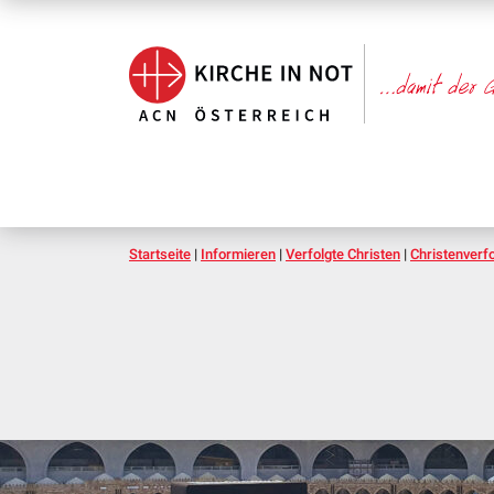
Startseite
|
Informieren
|
Verfolgte Christen
|
Christenverf