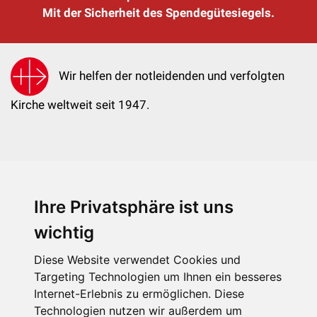
Mit der Sicherheit des Spendegütesiegels.
Wir helfen der notleidenden und verfolgten
Kirche weltweit seit 1947.
Ihre Privatsphäre ist uns
KIRCHE IN NOT - Österreich
Weimarer Straße 104/3
wichtig
1190 Wien
Diese Website verwendet Cookies und
kin@kircheinnot.at
Targeting Technologien um Ihnen ein besseres
Internet-Erlebnis zu ermöglichen. Diese
Technologien nutzen wir außerdem um
KIN weltweit