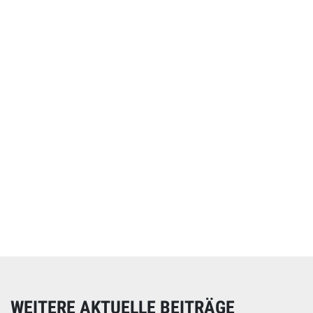
Online spenden
Unterstützen Sie unsere Arbeit mit einer Spende – schnell
und einfach online!
WEITERE AKTUELLE BEITRÄGE