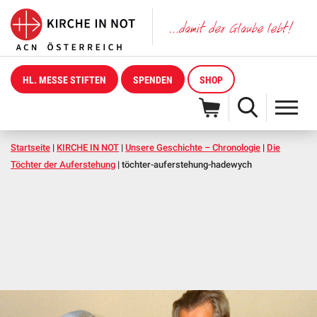
HL. MESSE STIFTEN
SPENDEN
SHOP
Startseite
|
KIRCHE IN NOT
|
Unsere Geschichte – Chronologie
|
Die
Töchter der Auferstehung
|
töchter-auferstehung-hadewych