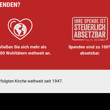
PENDEN?
ließen Sie sich mehr als
Spenden sind zu 100
00 Wohltätern weltweit an.
absetzbar.
folgten Kirche weltweit seit 1947.