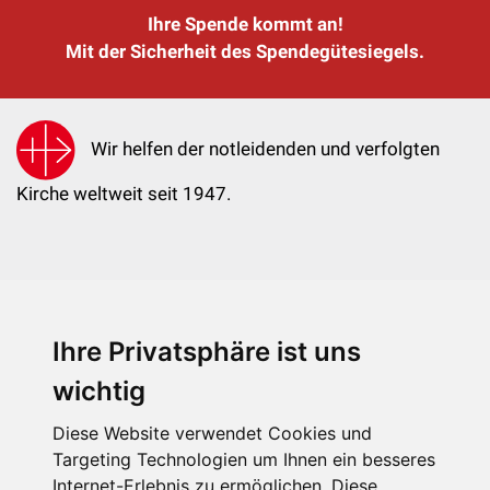
Ihre Spende kommt an!
Mit der Sicherheit des Spendegütesiegels.
Wir helfen der notleidenden und verfolgten
Kirche weltweit seit 1947.
Ihre Privatsphäre ist uns
KIRCHE IN NOT - Österreich
Weimarer Straße 104/3
wichtig
1190 Wien
Diese Website verwendet Cookies und
kin@kircheinnot.at
Targeting Technologien um Ihnen ein besseres
Internet-Erlebnis zu ermöglichen. Diese