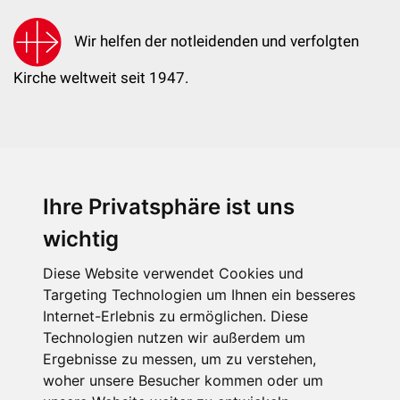
Wir helfen der notleidenden und verfolgten
Kirche weltweit seit 1947.
Ihre Privatsphäre ist uns
KIRCHE IN NOT - Österreich
Weimarer Straße 104/3
wichtig
1190 Wien
Diese Website verwendet Cookies und
kin@kircheinnot.at
Targeting Technologien um Ihnen ein besseres
Internet-Erlebnis zu ermöglichen. Diese
Technologien nutzen wir außerdem um
KIN weltweit
Ergebnisse zu messen, um zu verstehen,
woher unsere Besucher kommen oder um