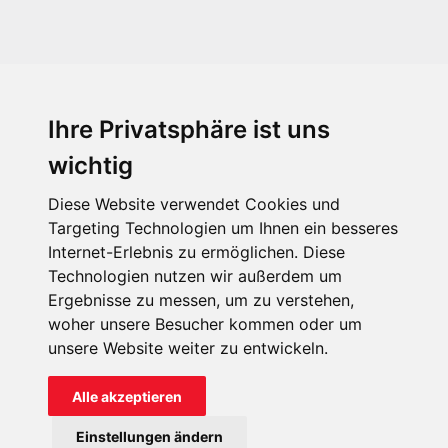
Ihre Privatsphäre ist uns
KIRCHE IN NOT - Österreich
Weimarer Straße 104/3
wichtig
1190 Wien
Diese Website verwendet Cookies und
kin@kircheinnot.at
Targeting Technologien um Ihnen ein besseres
Internet-Erlebnis zu ermöglichen. Diese
Technologien nutzen wir außerdem um
KIN weltweit
Ergebnisse zu messen, um zu verstehen,
woher unsere Besucher kommen oder um
unsere Website weiter zu entwickeln.
Alle akzeptieren
KIRCHE IN NOT - Österreich
Einstellungen ändern
Kontakt
Impressum
Datenschutz
Onlinespenderportal