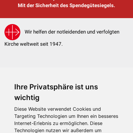
Mit der Sicherheit des Spendegütesiegels.
Wir helfen der notleidenden und verfolgten
Kirche weltweit seit 1947.
Ihre Privatsphäre ist uns
KIRCHE IN NOT - Österreich
Weimarer Straße 104/3
wichtig
1190 Wien
Diese Website verwendet Cookies und
kin@kircheinnot.at
Targeting Technologien um Ihnen ein besseres
Internet-Erlebnis zu ermöglichen. Diese
Technologien nutzen wir außerdem um
KIN weltweit