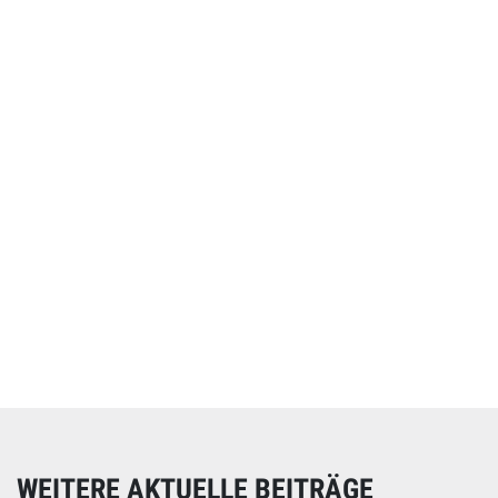
Online spenden
Unterstützen Sie unsere Arbeit mit einer Spende – schnell
und einfach online!
WEITERE AKTUELLE BEITRÄGE