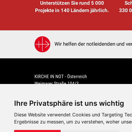
Unterstützen Sie rund 5 000
Sch
Projekte in 140 Ländern jährlich.
330 0
Wir helfen der notleidenden und ver
KIRCHE IN NOT - Österreich
Weimarer Straße 104/3
1190 Wien
kin@kircheinnot.at
Ihre Privatsphäre ist uns wichtig
Diese Website verwendet Cookies und Targeting Tech
KIN weltweit
Ergebnisse zu messen, um zu verstehen, woher unse