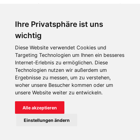
Die Pilgerreise fand vom 7. bis 11. Mai statt und umfasste
Gebetszeiten wie Heilige Messen und Rosenkranzgebete
sowie Vorträge über die verfolgte Kirche, gehalten von
Ihre Privatsphäre ist uns
Menschen aus verschiedenen Teilen der Welt. Auch
wichtig
Momente der Entspannung und des Vergnügens kamen
nicht zu kurz. Die Teilnehmer hatten die Möglichkeit, die
Diese Website verwendet Cookies und
Heilige Pforten in der Petersbasilika, in der Basilika Santa
Targeting Technologien um Ihnen ein besseres
Internet-Erlebnis zu ermöglichen. Diese
Maria Maggiore, der Lateranbasilika und der Basilika St.
Technologien nutzen wir außerdem um
Paul vor den Mauern zu durchschreiten – jeweils ein
Ergebnisse zu messen, um zu verstehen,
besonders eindrucksvoller Moment des Jubiläums.
woher unsere Besucher kommen oder um
unsere Website weiter zu entwickeln.
IN DIESEM KURZEN VIDEO FINDEN SIE
Alle akzeptieren
EIN PAAR EINDRÜCKE DIESER
Einstellungen ändern
HISTORISCHEN UND
UNVERGESSLICHEN PILGERREISE: