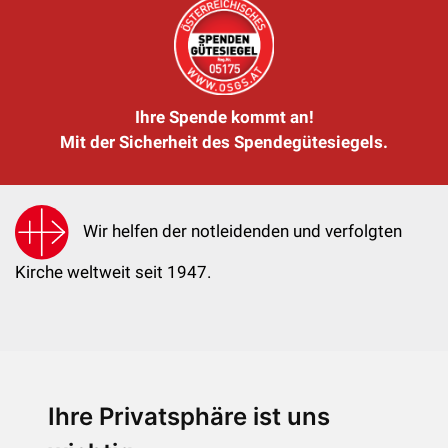
Ihre Spende kommt an!
Mit der Sicherheit des Spendegütesiegels.
Wir helfen der notleidenden und verfolgten
Kirche weltweit seit 1947.
Ihre Privatsphäre ist uns
KIRCHE IN NOT - Österreich
Weimarer Straße 104/3