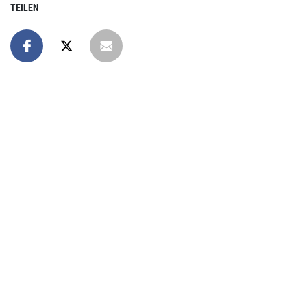
TEILEN
Online spenden
Unterstützen Sie unsere Arbeit mit einer Spende – schnell
und einfach online!