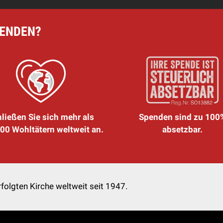
PENDEN?
ließen Sie sich mehr als
Spenden sind zu 100
00 Wohltätern weltweit an.
absetzbar.
folgten Kirche weltweit seit 1947.