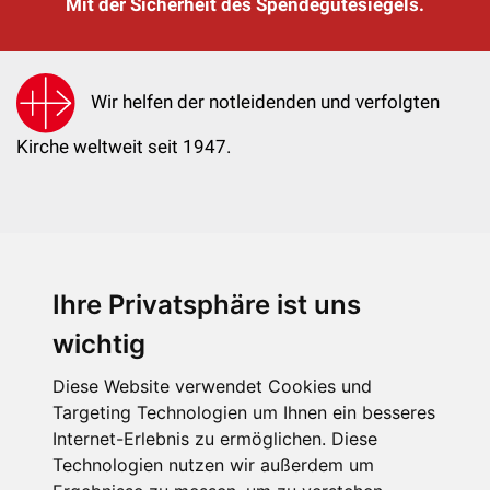
Mit der Sicherheit des Spendegütesiegels.
Wir helfen der notleidenden und verfolgten
Kirche weltweit seit 1947.
Ihre Privatsphäre ist uns
KIRCHE IN NOT - Österreich
Weimarer Straße 104/3
wichtig
1190 Wien
Diese Website verwendet Cookies und
kin@kircheinnot.at
Targeting Technologien um Ihnen ein besseres
Internet-Erlebnis zu ermöglichen. Diese
Technologien nutzen wir außerdem um
KIN weltweit