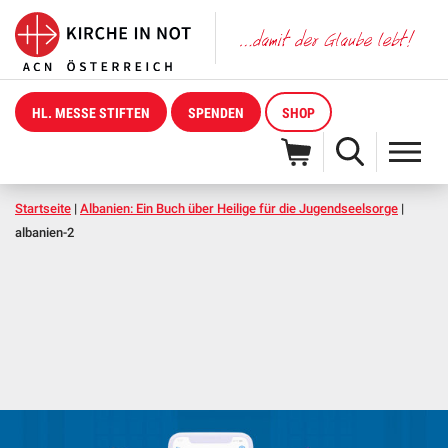
HL. MESSE STIFTEN
SPENDEN
SHOP
Startseite
|
Albanien: Ein Buch über Heilige für die Jugendseelsorge
|
albanien-2