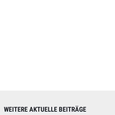
Online spenden
Unterstützen Sie unsere Arbeit mit einer Spende – schnell
und einfach online!
WEITERE AKTUELLE BEITRÄGE