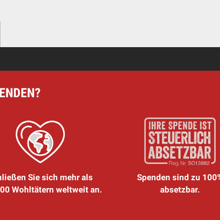
PENDEN?
ließen Sie sich mehr als
Spenden sind zu 100
00 Wohltätern weltweit an.
absetzbar.