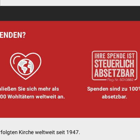
PENDEN?
ließen Sie sich mehr als
Spenden sind zu 100
00 Wohltätern weltweit an.
absetzbar.
folgten Kirche weltweit seit 1947.