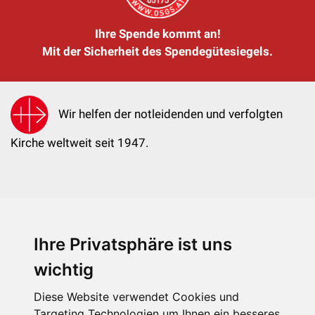
Ihre Spende kommt an!
Mit der Sicherheit des Spendegütesiegels.
Wir helfen der notleidenden und verfolgten
Kirche weltweit seit 1947.
Ihre Privatsphäre ist uns
KIRCHE IN NOT - Österreich
Weimarer Straße 104/3
wichtig
1190 Wien
Diese Website verwendet Cookies und
kin@kircheinnot.at
Targeting Technologien um Ihnen ein besseres