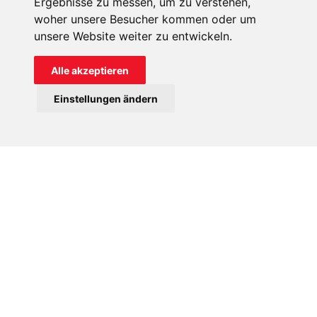
Ergebnisse zu messen, um zu verstehen,
Sechs Schwestern sind in Malanje im Norden Angolas tätig
woher unsere Besucher kommen oder um
und verrichten in dem besonders armen Stadtviertel Catepa
unsere Website weiter zu entwickeln.
ihren segensreichen Dienst. Das Stadtviertel wächst stark
an, besonders durch Zuwanderung aus ländlichen
Alle akzeptieren
Gebieten. Das Land ist immer wieder von Dürre betroffen.
Einstellungen ändern
Derzeit herrscht im Süden sogar die schwerste Dürrekrise
seit 40 Jahren. So wandern viele Menschen vom Land auf
der Suche nach einer Perspektive in die Städte ab. Aber
auch dort fehlt es an allem: an sauberem Trinkwasser, an
medizinischer Versorgung, an Schulen… Viele junge
Mädchen geraten in die Prostitution,
Teenagerschwangerschaften sind häufig. Die Ordensfrauen
kümmern sich um junge Mädchen, die sonst bei
niemandem Hilfe finden, und verhelfen ihnen zu einer
Schulausbildung. Außerdem versorgen sie in ihrer
Krankenstation bedürftige Patienten. In ihrem Haus werden
zudem auch die jungen Frauen ausgebildet, die ihr Leben