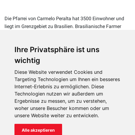
Die Pfarrei von Carmelo Peralta hat 3500 Einwohner und
liegt im Grenzgebiet zu Brasilien. Brasilianische Farmer
roden hier den Urwald, um Weideland für ihre Rinder zu
gewinnen. Dies zieht brasilianische Arbeiter an, die Arbeit in
Ihre Privatsphäre ist uns
der Viehzucht suchen.
wichtig
Viele der Einheimischen gehören indigenen Stämmen an,
die eine traditionelle Lebensweise pflegen: Für sie ist es ein
Diese Website verwendet Cookies und
Kulturschock, dass zwei völlig unterschiedliche
Targeting Technologien um Ihnen ein besseres
Lebenswelten aufeinanderprallen.
Internet-Erlebnis zu ermöglichen. Diese
Technologien nutzen wir außerdem um
Vor allem die Jugend ist gefährdet, den Boden unter den
Ergebnisse zu messen, um zu verstehen,
Füßen zu verlieren und sich von der traditionellen
woher unsere Besucher kommen oder um
Lebensweise zu lösen, ohne imstande zu sein, sich in einer
unsere Website weiter zu entwickeln.
neuen Lebensweise auf stabile Werte zu stützen. Schnell
kommt es zu Problemen wie Alkohol- oder
Alle akzeptieren